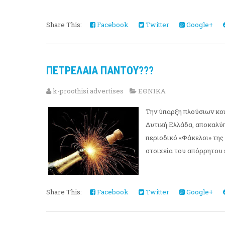
Share This:
Facebook
Twitter
Google+
ΠΕΤΡΕΛΑΙΑ ΠΑΝΤΟΥ???
k-proothisi advertises
ΕΘΝΙΚΑ
Την ύπαρξη πλούσιων κοι
Δυτική Ελλάδα, αποκαλύπ
περιοδικό «Φάκελοι» της
στοιχεία του απόρρητου ε
Share This:
Facebook
Twitter
Google+