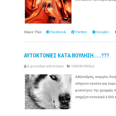
Share This:
Facebook
Twitter
Google+
ΑΥΤΟΚΤΟΝΙΕΣ ΚΑΤΑ ΒΟΥΛΗΣΗ.....???
k-proothisi advertises
ΟΙΚΟΝΟΜΙΚΑ
ΑθήναΧρέη, ανεργία, δυ
οδηγούν ολοένα και περι
ψυχίατρος της γραμμής πα
υπήρξαν συνολικά 2.500 κ