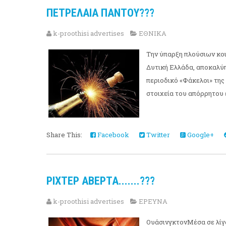
ΠΕΤΡΕΛΑΙΑ ΠΑΝΤΟΥ???
k-proothisi advertises
ΕΘΝΙΚΑ
Την ύπαρξη πλούσιων κοι
Δυτική Ελλάδα, αποκαλύπ
περιοδικό «Φάκελοι» της
στοιχεία του απόρρητου ε
Share This:
Facebook
Twitter
Google+
ΡΙΧΤΕΡ ΑΒΕΡΤΑ.......???
k-proothisi advertises
ΕΡΕΥΝΑ
ΟυάσινγκτονΜέσα σε λίγα