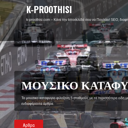
K-PROOTHISI
k-proothisi.com – Κάνε την Ιστοσελίδα σου να Πουλάει! SEO, διαφη
ΦΙΛΟΜΑΘΕΙΑ
Η Φιλομάθεια φιλοξενή άρθρα κοινωνικού και ψυχολογικού χαρακτήρ
philomathiaplus