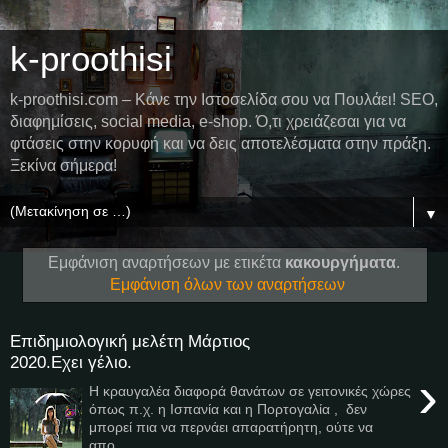
k-proothisi
k-proothisi.com – Κάνε την Ιστοσελίδα σου να Πουλάει! SEO,
διαφημίσεις, social media, e-shop. Ό,τι χρειάζεσαι για να
φτάσεις στην κορυφή και να δεις αποτελέσματα στην πράξη.
Ξεκίνα σήμερα!
▼
Εμφάνιση αναρτήσεων με ετικέτα
κακουργήματα
.
Εμφάνιση όλων των αναρτήσεων
Επιδημιολογική μελέτη Μάρτιος
2020.Εχει γέλιο.
›
Η κραυγαλέα διαφορά θανάτων σε γειτονικές χώρες
όπως π.χ. η Ισπανία και η Πορτογαλία , δεν
μπορεί πια να περνάει απαρατήρητη, ούτε να
απο...