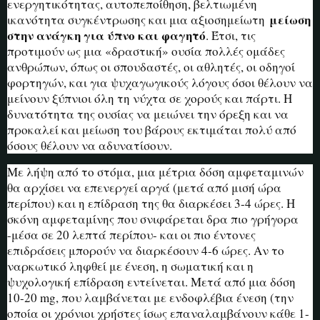
ενεργητικότητας, αυτοπεποίθηση, βελτιωμένη
μείωση
ικανότητα συγκέντρωσης και μια αξιοσημείωτη
στην ανάγκη για ύπνο και φαγητό
. Έτσι, τις
προτιμούν ως μια «δραστική» ουσία πολλές ομάδες
ανθρώπων, όπως οι σπουδαστές, οι αθλητές, οι οδηγοί
φορτηγών, και για ψυχαγωγικούς λόγους όσοι θέλουν να
μείνουν ξύπνιοι όλη τη νύχτα σε χορούς και πάρτι. Η
δυνατότητα της ουσίας να μειώνει την όρεξη και να
προκαλεί και μείωση του βάρους εκτιμάται πολύ από
όσους θέλουν να αδυνατίσουν.
Με λήψη από το στόμα, μια μέτρια δόση αμφεταμινών
θα αρχίσει να επενεργεί αργά (μετά από μισή ώρα
περίπου) και η επίδραση της θα διαρκέσει 3-4 ώρες. Η
σκόνη αμφεταμίνης που σνιφάρεται δρα πιο γρήγορα
-μέσα σε 20 λεπτά περίπου- και οι πιο έντονες
επιδράσεις μπορούν να διαρκέσουν 4-6 ώρες. Αν το
ναρκωτικό ληφθεί με ένεση, η σωματική και η
ψυχολογική επίδραση εντείνεται. Μετά από μια δόση
10-20 mg, που λαμβάνεται με ενδοφλέβια ένεση (την
οποία οι χρόνιοι χρήστες ίσως επαναλαμβάνουν κάθε 1-