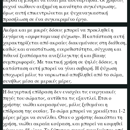
συχνά νιώθουν αυξημένη ικανότητα συγκέντρωσης,
όμως αυτή επικεντρώνεται με ψυχαναγκαστική
προσήλωση σε ένα συγκεκριμένο έργο.
Ακόμα και με μικρές δόσεις μπορεί να προκληθεί η
λεγόμενη «
αμφεταμινική ψύχωση
». Η κατάσταση αυτή
χαρακτηρίζεται από ακραίες διακυμάνσεις στη διάθεση,
καθώς και αναστάτωση, ευερεθιστότητα, σύγχυση και
πιθανά ξεσπάσματα ανεξέλεγκτης ή και βίαιης
συμπεριφοράς. Με τακτική χρήση σε ψηλές δόσεις, η
κατάσταση αυτή μπορεί να γίνει σοβαρή. Η ψύχωση
υποχωρεί μόλις το ναρκωτικό αποβληθεί από το σώμα,
συνήθως μέσα σε μερικές μέρες.
Η διεγερτική επίδραση δεν ενισχύει τις ενεργειακές
πηγές του σώματος, αντίθετα τις εξαντλεί. Έτσι ο
χρήστης νιώθει κουρασμένος, μόλις ξεθυμάνει η
επίδραση της ουσίας. Το σώμα μπορεί να χρειάζεται 1-2
μέρες μέχρι να συνέλθει. Όταν ο χρήστης διακόπτει τη
χρήση, νιώθει ακραία κούραση, και μπορεί να κοιμηθεί
μέχρι και 48 ώρες. Το ξύπνημα συχνά συνοδεύεται από