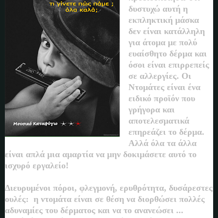
δυστυχώ αυτή η
εκπληκτική μάσκα
δεν είναι κατάλληλη
για άτομα με πολύ
ευαίσθητο δέρμα και
όσοι είναι επιρρεπείς
σε αλλεργίες. Οι
Ντομάτες είναι ένα
ειδικό προϊόν που
γρήγορα και
αποτελεσματικά
επηρεάζει το δέρμα.
Αλλά όλα τα άλλα
είναι απλά μια αμαρτία να μην δοκιμάσετε αυτό το
ισχυρό εργαλείο!
Διευρυμένοι πόροι, φλεγμονή, ερυθρότητα, δυσάρεστες
ουλές: η ντομάτα είναι σε θέση να διορθώσει πολλές
αδυναμίες του δέρματος και να το ανανεώσει ...