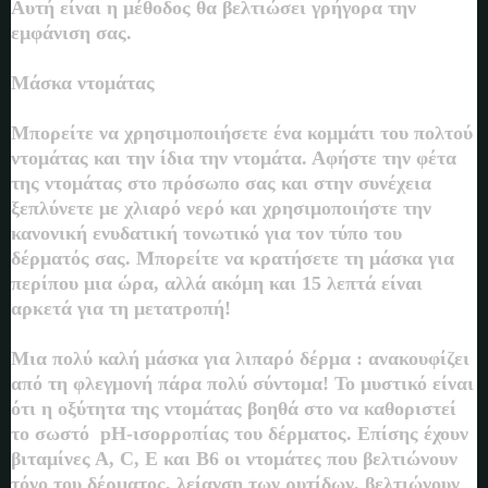
Αυτή είναι η μέθοδος θα βελτιώσει γρήγορα την
εμφάνιση σας.
Μάσκα ντομάτας
Μπορείτε να χρησιμοποιήσετε ένα κομμάτι του πολτού
ντομάτας και την ίδια την ντομάτα. Αφήστε την φέτα
της ντομάτας στο πρόσωπο σας και στην συνέχεια
ξεπλύνετε με χλιαρό νερό και χρησιμοποιήστε την
κανονική ενυδατική τονωτικό για τον τύπο του
δέρματός σας. Μπορείτε να κρατήσετε τη μάσκα για
περίπου μια ώρα, αλλά ακόμη και 15 λεπτά είναι
αρκετά για τη μετατροπή!
Μια πολύ καλή μάσκα για λιπαρό δέρμα : ανακουφίζει
από τη φλεγμονή πάρα πολύ σύντομα! Το μυστικό είναι
ότι η οξύτητα της ντομάτας βοηθά στο να καθοριστεί
το σωστό pH-ισορροπίας του δέρματος. Επίσης έχουν
βιταμίνες Α, C, Ε και Β6 οι ντομάτες που βελτιώνουν
τόνο του δέρματος, λείανση των ρυτίδων, βελτιώνουν