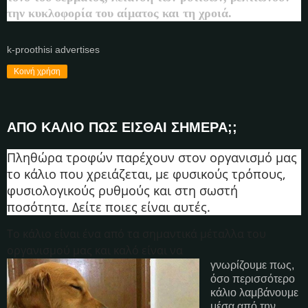
την κυκλοφορία του αίματος και τη χροιά.
k-proothisi advertises
Κοινή χρήση
ΑΠΟ ΚΑΛΙΟ ΠΩΣ ΕΙΣΘΑΙ ΣΗΜΕΡΑ;;
Πληθώρα τροφών παρέχουν στον οργανισμό μας
το κάλιο που χρειάζεται, με φυσικούς τρόπους,
φυσιολογικούς ρυθμούς και στη σωστή
ποσότητα. Δείτε ποιες είναι αυτές.
Το κάλιο είναι ένα από τα σημαντικά μέταλλα του
οργανισμού μας και καλό είναι να
γνωρίζουμε πως,
όσο περισσότερο
κάλιο λαμβάνουμε
μέσα από την