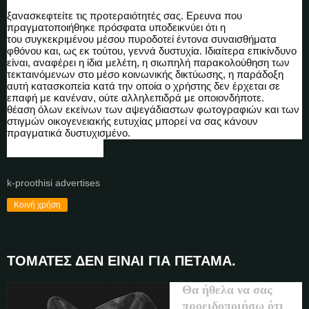
ξανασκεφτείτε τις προτεραιότητές σας. Ερευνα που
πραγματοποιήθηκε πρόσφατα υποδεικνύει ότι η
του συγκεκριμένου μέσου πυροδοτεί έντονα συναισθήματα
φθόνου και, ως εκ τούτου, γεννά δυστυχία. Ιδιαίτερα επικίνδυνο
είναι, αναφέρει η ίδια μελέτη, η σιωπηλή παρακολούθηση των
τεκταινόμενων στο μέσο κοινωνικής δικτύωσης, η παράδοξη
αυτή κατασκοπεία κατά την οποία ο χρήστης δεν έρχεται σε
επαφή με κανέναν, ούτε αλληλεπιδρά με οποιονδήποτε.
θέαση όλων εκείνων των αψεγάδιαστων φωτογραφιών και των
στιγμών οικογενειακής ευτυχίας μπορεί να σας κάνουν
πραγματικά δυστυχισμένο.
k-proothisi advertises
Κοινή χρήση
ΤΟΜΑΤΕΣ ΔΕΝ ΕΙΝΑΙ ΓΙΑ ΠΕΤΑΜΑ.
Θα ήθελα να σας
προειδοποιήσω ότι