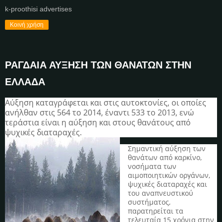
k-proothisi advertises
Κοινή χρήση
ΡΑΓΔΑΙΑ ΑΥΞΗΣΗ ΤΩΝ ΘΑΝΑΤΩΝ ΣΤΗΝ
ΕΛΛΑΔΑ
Αύξηση καταγράφεται και στις αυτοκτονίες, οι οποίες
ανήλθαν στις 564 το 2014, έναντι 533 το 2013, ενώ
τεράστια είναι η αύξηση και στους θανάτους από
ψυχικές διαταραχές.
Σημαντική αύξηση των
θανάτων από καρκίνο,
νοσήματα των
αιμοποιητικών οργάνων,
ψυχικές διαταραχές και
του αναπνευστικού
συστήματος,
παρατηρείται τα
τελευταία 15 χρόνια στην