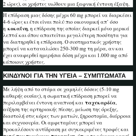
2 ώρες), οι χρήστες νιώθουν μια ξαφνική έντονη έξαψη.
Η επίδραση μιας δόσης μέχρι 60 mg μπορεί να διαρκέσει
4-6 ώρες κι έτσι είναι πολύ πιο οικονομική απ’ όσο
κοκαΐνη
η
, η επίδραση της οποίας διαρκεί μόνο μερικά
λεπτά και όπου απαιτείται μεγαλύτερη ποσότητα για
να διατηρηθεί η επίδραση. Ο συστηματικός χρήστης
μπορεί να καταναλώσει 250-300 mg τη μέρα, αν και
έχει αναφερθεί ημερήσια δόση μέχρι και 1.000 mg από
κάποιους χρήστες.
ΚΙΝΔΥΝΟΙ ΓΙΑ ΤΗΝ ΥΓΕΙΑ – ΣΥΜΠΤΩΜΑΤΑ
Με λήψη από το στόμα σε χαμηλές δόσεις (5-10 mg
καθαρής ουσίας), η σωματική επίδραση μπορεί να
ταχυκαρδία
περιλαμβάνει έντονη αναπνοή και
,
αύξηση της αρτηριακής πίεσης, μείωση της όρεξης,
διαστολή στις κόρες των ματιών, ξηροστομία, διάρροια
και συχνοουρία. Οι αμφεταμίνες μπορεί να
προκαλέσουν αντίδραση με συγκεκριμένες τροφές και
τυραμίνη
ποτά που περιέχουν
, όπως το κόκκινο κρασί