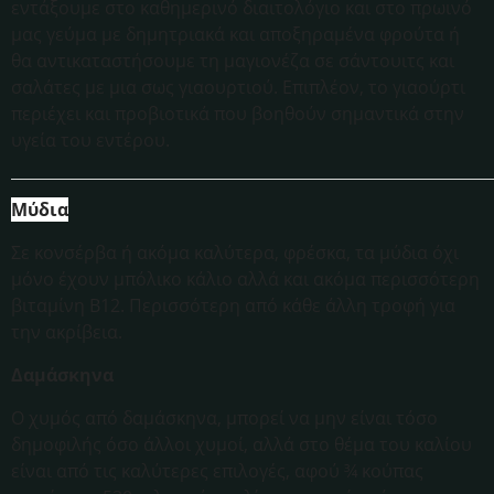
εντάξουμε στο καθημερινό διαιτολόγιο και στο πρωινό
μας γεύμα με δημητριακά και αποξηραμένα φρούτα ή
θα αντικαταστήσουμε τη μαγιονέζα σε σάντουιτς και
σαλάτες με μια σως γιαουρτιού. Επιπλέον, το γιαούρτι
περιέχει και προβιοτικά που βοηθούν σημαντικά στην
υγεία του εντέρου.
Μύδια
Σε κονσέρβα ή ακόμα καλύτερα, φρέσκα, τα μύδια όχι
μόνο έχουν μπόλικο κάλιο αλλά και ακόμα περισσότερη
βιταμίνη B12. Περισσότερη από κάθε άλλη τροφή για
την ακρίβεια.
Δαμάσκηνα
Ο χυμός από δαμάσκηνα, μπορεί να μην είναι τόσο
δημοφιλής όσο άλλοι χυμοί, αλλά στο θέμα του καλίου
είναι από τις καλύτερες επιλογές, αφού ¾ κούπας