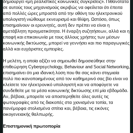
δημιουργεί «μη ρεαλιστικές κοινωνικές συγκρίσεις». Πιθανότατα
σε αυτούς τους μηχανισμούς ακριβώς να οφείλεται ότι έπειτα
από πολλές ώρες μπροστά από την οθόνη του ηλεκτρονικού
υπολογιστή νιώθουμε εκνευρισμό και θλίψη. Ωστόσο, όπως
επισημαίνουν οι ερευνητές, αυτή δεν πρέπει να είναι η
αμετάβλητη πραγματικότητα. Η έναρξη συζητήσεων, αλλά και η
επαφή και επικοινωνία με τους άλλους χρήστες των μέσων
κοινωνικής δικτύωσης, μπορεί να γεννήσει και πιο παραγωγικές
αλλά και ευχάριστες εμπειρίες.
Η μελέτη, η οποία αξίζει να σημειωθεί δημοσιεύθηκε στην
επιθεώρηση Cyberpsychology, Βehaviour and Social Networking,
επισημαίνει ότι μια ιδανική λύση που θα σας κάνει στιγμιαία
πολύ πιο ικανοποιημένους από τον καθημερινό σας βίο είναι να
κλείσετε τον ηλεκτρονικό υπολογιστή και να αποφύγετε να
συνδεθείτε με τα μέσα κοινωνικής δικτύωσης επί μία εβδομάδα.
Αν, βέβαια, μπορείτε να αποστερηθείτε όλες αυτές τις
φωτογραφίες από τις διακοπές στα χιονισμένα τοπία, τα
πανέμορφα στολισμένα σπίτια και, βέβαια, τις εικόνες
οικογενειακής θαλπωρής.
Επιστημονική πρωτοπορία