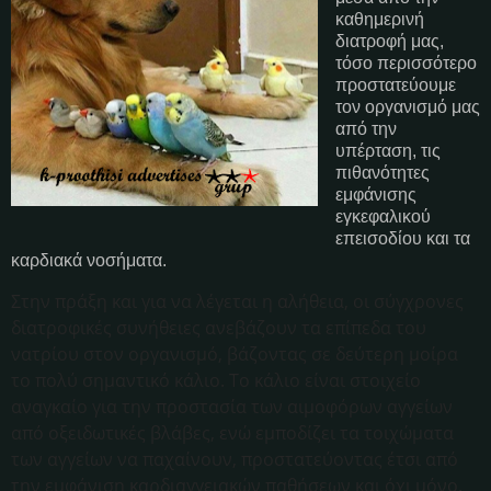
καθημερινή
διατροφή μας,
τόσο περισσότερο
προστατεύουμε
τον οργανισμό μας
από την
υπέρταση, τις
πιθανότητες
εμφάνισης
εγκεφαλικού
επεισοδίου και τα
καρδιακά νοσήματα.
Στην πράξη και για να λέγεται η αλήθεια, οι σύγχρονες
διατροφικές συνήθειες ανεβάζουν τα επίπεδα του
νατρίου στον οργανισμό, βάζοντας σε δεύτερη μοίρα
το πολύ σημαντικό κάλιο. Το κάλιο είναι στοιχείο
αναγκαίο για την προστασία των αιμοφόρων αγγείων
από οξειδωτικές βλάβες, ενώ εμποδίζει τα τοιχώματα
των αγγείων να παχαίνουν, προστατεύοντας έτσι από
την εμφάνιση καρδιαγγειακών παθήσεων και όχι μόνο.