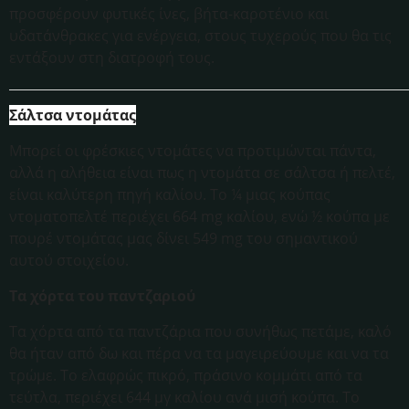
προσφέρουν φυτικές ίνες, βήτα-καροτένιο και
υδατάνθρακες για ενέργεια, στους τυχερούς που θα τις
εντάξουν στη διατροφή τους.
Σάλτσα ντομάτας
Μπορεί οι φρέσκιες ντομάτες να προτιμώνται πάντα,
αλλά η αλήθεια είναι πως η ντομάτα σε σάλτσα ή πελτέ,
είναι καλύτερη πηγή καλίου. Το ¼ μιας κούπας
ντοματοπελτέ περιέχει 664 mg καλίου, ενώ ½ κούπα με
πουρέ ντομάτας μας δίνει 549 mg του σημαντικού
αυτού στοιχείου.
Τα χόρτα του παντζαριού
Τα χόρτα από τα παντζάρια που συνήθως πετάμε, καλό
θα ήταν από δω και πέρα να τα μαγειρεύουμε και να τα
τρώμε. Το ελαφρώς πικρό, πράσινο κομμάτι από τα
τεύτλα, περιέχει 644 μγ καλίου ανά μισή κούπα. Το