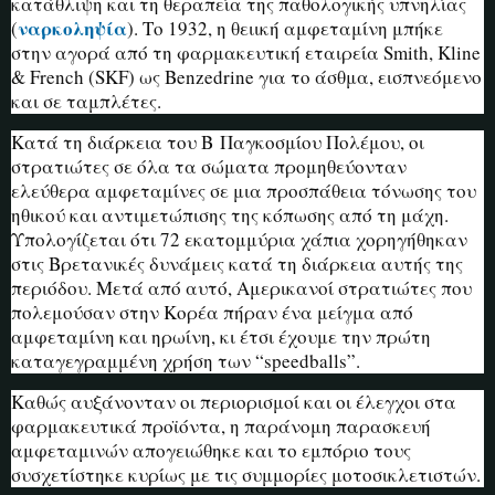
κατάθλιψη και τη θεραπεία της παθολογικής υπνηλίας
ναρκοληψία
(
). Το 1932, η θειική αμφεταμίνη μπήκε
στην αγορά από τη φαρμακευτική εταιρεία Smith, Kline
& French (SKF) ως Benzedrine για το άσθμα, εισπνεόμενο
και σε ταμπλέτες.
Κατά τη διάρκεια του Β Παγκοσμίου Πολέμου, οι
στρατιώτες σε όλα τα σώματα προμηθεύονταν
ελεύθερα αμφεταμίνες σε μια προσπάθεια τόνωσης του
ηθικού και αντιμετώπισης της κόπωσης από τη μάχη.
Υπολογίζεται ότι 72 εκατομμύρια χάπια χορηγήθηκαν
στις Βρετανικές δυνάμεις κατά τη διάρκεια αυτής της
περιόδου. Μετά από αυτό, Αμερικανοί στρατιώτες που
πολεμούσαν στην Κορέα πήραν ένα μείγμα από
αμφεταμίνη και ηρωίνη, κι έτσι έχουμε την πρώτη
καταγεγραμμένη χρήση των “speedballs”.
Καθώς αυξάνονταν οι περιορισμοί και οι έλεγχοι στα
φαρμακευτικά προϊόντα, η παράνομη παρασκευή
αμφεταμινών απογειώθηκε και το εμπόριο τους
συσχετίστηκε κυρίως με τις συμμορίες μοτοσικλετιστών.