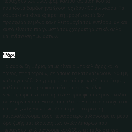
περιέχουν 530 μιλιγκράμ καλίου και μισή κούπα
κομπόστα δαμάσκηνα έχουν σχεδόν 400 μιλιγκράμ. Τα
δαμάσκηνα είναι εξαιρετική τροφή, αφού δεν
προσφέρουν μόνο καλή λειτουργία του εντέρου, αν και
αυτό είναι το πιο γνωστό τους χαρακτηριστικό, αλλά
και ενίσχυση των οστών.
Ψάρι
Τα σαρκώδη ψάρια, όπως είναι ο μπακαλιάρος και ο
τόνος, προσφέρουν, σε όσους τα καταναλώνουν, 500 μγ
κάλιο για κάθε 85 γραμμάρια. Επίσης, καλές ποσότητες
καλίου προσφέρει και η πέστροφα, ενώ όλοι
γνωρίζουμε πως τα ψάρια δεν προσφέρουν μόνο κάλιο
στον οργανισμό. Εκτός από όλα τα θρεπτικά στοιχεία οι
έρευνες δείχνουν πως, όσο περισσότερο ψάρι
καταναλώνουμε, τόσο περισσότερο αυξάνουμε το μέσο
όρο ζωής μας εξαιτίας των υγιών λιπαρών που
περιέχουν, ενώ ρίχνουμε κατά 35% τις πιθανότητες