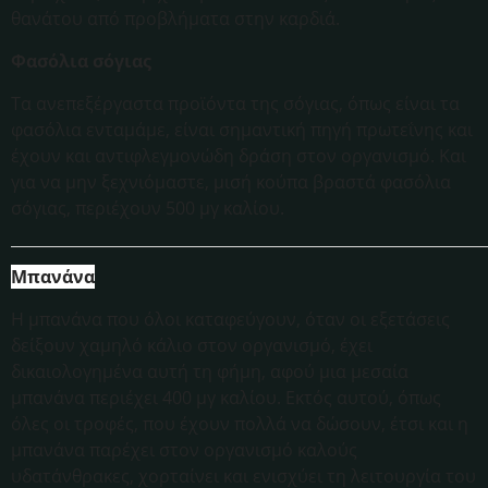
θανάτου από προβλήματα στην καρδιά.
Φασόλια σόγιας
Τα ανεπεξέργαστα προϊόντα της σόγιας, όπως είναι τα
φασόλια ενταμάμε, είναι σημαντική πηγή πρωτεΐνης και
έχουν και αντιφλεγμονώδη δράση στον οργανισμό. Και
για να μην ξεχνιόμαστε, μισή κούπα βραστά φασόλια
σόγιας, περιέχουν 500 μγ καλίου.
Μπανάνα
Η μπανάνα που όλοι καταφεύγουν, όταν οι εξετάσεις
δείξουν χαμηλό κάλιο στον οργανισμό, έχει
δικαιολογημένα αυτή τη φήμη, αφού μια μεσαία
μπανάνα περιέχει 400 μγ καλίου. Εκτός αυτού, όπως
όλες οι τροφές, που έχουν πολλά να δώσουν, έτσι και η
μπανάνα παρέχει στον οργανισμό καλούς
υδατάνθρακες, χορταίνει και ενισχύει τη λειτουργία του