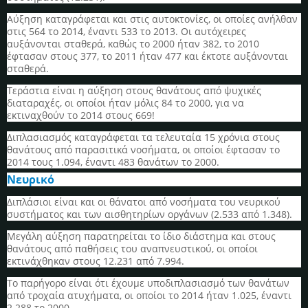
Αύξηση καταγράφεται και στις αυτοκτονίες, οι οποίες ανήλθαν
στις 564 το 2014, έναντι 533 το 2013. Οι αυτόχειρες
αυξάνονται σταθερά, καθώς το 2000 ήταν 382, το 2010
έφτασαν στους 377, το 2011 ήταν 477 και έκτοτε αυξάνονται
σταθερά.
Τεράστια είναι η αύξηση στους θανάτους από ψυχικές
διαταραχές, οι οποίοι ήταν μόλις 84 το 2000, για να
εκτιναχθούν το 2014 στους 669!
Διπλασιασμός καταγράφεται τα τελευταία 15 χρόνια στους
θανάτους από παρασιτικά νοσήματα, οι οποίοι έφτασαν το
2014 τους 1.094, έναντι 483 θανάτων το 2000.
Νευρικό
Διπλάσιοι είναι και οι θάνατοι από νοσήματα του νευρικού
συστήματος και των αισθητηρίων οργάνων (2.533 από 1.348).
Μεγάλη αύξηση παρατηρείται το ίδιο διάστημα και στους
θανάτους από παθήσεις του αναπνευστικού, οι οποίοι
εκτινάχθηκαν στους 12.231 από 7.994.
Το παρήγορο είναι ότι έχουμε υποδιπλασιασμό των θανάτων
από τροχαία ατυχήματα, οι οποίοι το 2014 ήταν 1.025, έναντι
2.288 το 2000.