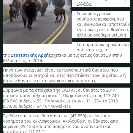
Ελλάδα.
Τα καρδιαγγειακά
νοσήματα (εμφράγματα
και εγκεφαλικά) αποτελούν
την πρώτη αιτία θανάτου,
αλλά με σταθερή μείωση.
Τα παραπάνω προκύπτουν
από τα στοιχεία
της
Στατιστικής Αρχής
σχετικά με τις αιτίες θανάτων στην
Ελλάδα έως το 2014.
Πηγή των στοιχείων είναι τα πιστοποιητικά θανάτου που
υποβάλλουν οι γιατροί και στις περιπτώσεις των αιφνίδιων ή
βίαιων θανάτων οι ιατροδικαστικές υπηρεσίες.
Σύμφωνα με τα στοιχεία της ΕΛΣΤΑΤ, οι θάνατοι το 2014
παρουσίασαν αύξηση κατά 1,7%, φτάνοντας τους 113.740
(58.546 άνδρες – 55.194 γυναίκες), έναντι 111.794 το 2013
(57.630 άνδρες – 54.164 γυναίκες).
Σχεδόν ένας στους δύο θανάτους (45.859) οφείλεται σε
νοσήματα του κυκλοφορικού. Ακολουθούν οι θάνατοι από
καρκίνο (29.155) και από παθήσεις του αναπνευστικού
συστήματος (12.231).