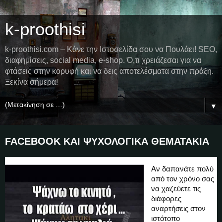
k-proothisi
k-proothisi.com – Κάνε την Ιστοσελίδα σου να Πουλάει! SEO,
διαφημίσεις, social media, e-shop. Ό,τι χρειάζεσαι για να
φτάσεις στην κορυφή και να δεις αποτελέσματα στην πράξη.
Ξεκίνα σήμερα!
▼
FACEBOOK ΚΑΙ ΨΥΧΟΛΟΓΙΚΑ ΘΕΜΑΤΑΚΙΑ
Αν δαπανάτε πολύ
από τον χρόνο σας
να χαζεύετε τις
διάφορες
αναρτήσεις στον
ιστότοπο