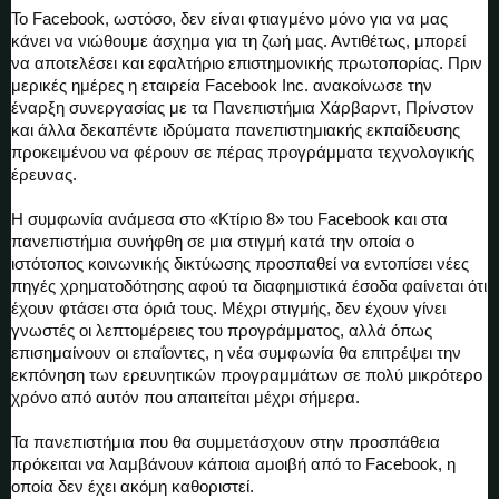
Το Facebook, ωστόσο, δεν είναι φτιαγμένο μόνο για να μας
κάνει να νιώθουμε άσχημα για τη ζωή μας. Αντιθέτως, μπορεί
να αποτελέσει και εφαλτήριο επιστημονικής πρωτοπορίας. Πριν
μερικές ημέρες η εταιρεία Facebook Inc. ανακοίνωσε την
έναρξη συνεργασίας με τα Πανεπιστήμια Χάρβαρντ, Πρίνστον
και άλλα δεκαπέντε ιδρύματα πανεπιστημιακής εκπαίδευσης
προκειμένου να φέρουν σε πέρας προγράμματα τεχνολογικής
έρευνας.
Η συμφωνία ανάμεσα στο «Κτίριο 8» του Facebook και στα
πανεπιστήμια συνήφθη σε μια στιγμή κατά την οποία ο
ιστότοπος κοινωνικής δικτύωσης προσπαθεί να εντοπίσει νέες
πηγές χρηματοδότησης αφού τα διαφημιστικά έσοδα φαίνεται ότι
έχουν φτάσει στα όριά τους. Μέχρι στιγμής, δεν έχουν γίνει
γνωστές οι λεπτομέρειες του προγράμματος, αλλά όπως
επισημαίνουν οι επαΐοντες, η νέα συμφωνία θα επιτρέψει την
εκπόνηση των ερευνητικών προγραμμάτων σε πολύ μικρότερο
χρόνο από αυτόν που απαιτείται μέχρι σήμερα.
Τα πανεπιστήμια που θα συμμετάσχουν στην προσπάθεια
πρόκειται να λαμβάνουν κάποια αμοιβή από το Facebook, η
οποία δεν έχει ακόμη καθοριστεί.