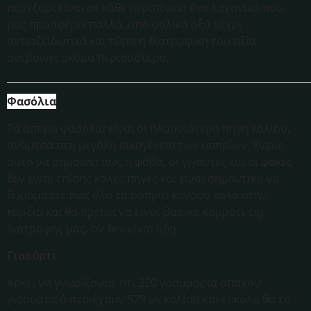
παντζάρι είναι σε κάθε περίπτωση ένα λαχανικό που
μας προσφέρει πολλά, από φολικό οξύ μέχρι
αντιοξειδωτικά και τώρα η διατροφική του αξία
ανεβαίνει ακόμα περισσότερο.
Φασόλια
Τα άσπρα φασόλια είναι οι πλουσιότερη πηγή καλίου,
ανάμεσα στη μεγάλη οικογένεια των οσπρίων. Χωρίς
αυτό να σημαίνει πως η φάβα, οι γίγαντες και οι φακές
δεν είναι επίσης καλές πηγές και είναι σημαντικό να
θυμόμαστε πως όλα τα όσπρια κάνουν καλό στην
καρδιά και θα πρέπει να είναι βασικό κομμάτι της
διατροφής μας, αν δεν είναι ήδη.
Γιαούρτι
Αρκεί να γνωρίζουμε ότι 220 γραμμάρια άπαχου
γιαουρτιού περιέχουν 579 μγ καλίου και εύκολα θα το