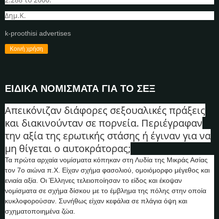
Δημ.Κ.
k-proothisi advertises
Κοινή χρήση
ΕΙΔΙΚΑ ΝΟΜΙΣΜΑΤΑ ΓΙΑ ΤΟ ΣΕΞ
Απεικόνιζαν διάφορες σεξουαλικές πράξεις
και διακινούνταν σε πορνεία. Περιέγραφαν
την αξία της ερωτικής στάσης ή έγιναν για να
μη θίγεται ο αυτοκράτορας;
Τα πρώτα αρχαία νομίσματα κόπηκαν στη Λυδία της Μικράς Ασίας
τον 7ο αιώνα π.Χ. Είχαν σχήμα φασολιού, ομοιόμορφο μέγεθος και
ενιαία αξία. Οι Έλληνες τελειοποίησαν το είδος και έκοψαν
νομίσματα σε σχήμα δίσκου με το έμβλημα της πόλης στην οποία
κυκλοφορούσαν. Συνήθως είχαν κεφάλια σε πλάγια όψη και
σχηματοποιημένα ζώα.