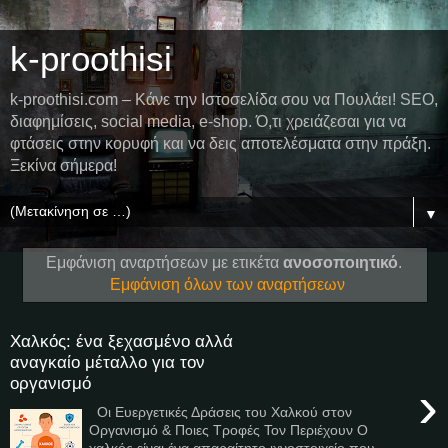
k-proothisi
k-proothisi.com – Κάνε την Ιστοσελίδα σου να Πουλάει! SEO,
διαφημίσεις, social media, e-shop. Ό,τι χρειάζεσαι για να
φτάσεις στην κορυφή και να δεις αποτελέσματα στην πράξη.
Ξεκίνα σήμερα!
▼
Εμφάνιση αναρτήσεων με ετικέτα
ανοσοποιητικό
.
Εμφάνιση όλων των αναρτήσεων
Χαλκός: ένα ξεχασμένο αλλά
αναγκαίο μέταλλο για τον
οργανισμό
›
Οι Ευεργετικές Δράσεις του Χαλκού στον
Οργανισμό & Ποιες Τροφές Τον Περιέχουν Ο
χαλκός είναι ένα απαραίτητο ιχνοστοιχείο που