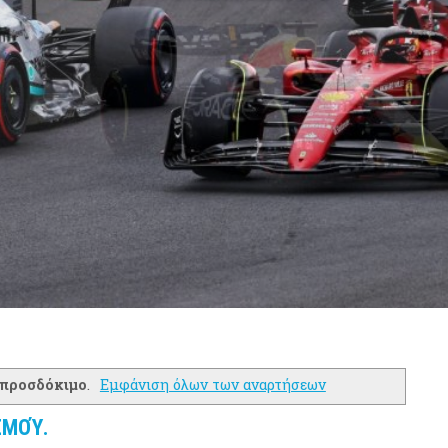
προσδόκιμο
.
Εμφάνιση όλων των αναρτήσεων
ΣΜΟΎ.