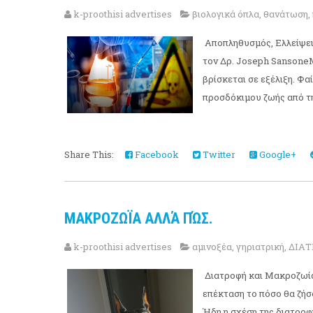
k-proothisi advertises
βιολογικά όπλα
,
θανάτωση
,
Αποπληθυσμός, Ελλείψει
τον Δρ. Joseph Sansone
βρίσκεται σε εξέλιξη. Φ
προσδόκιμου ζωής από τη 
Share This:
Facebook
Twitter
Google+
ΜΑΚΡΟΖΩΪΑ ΑΛΛΆ ΠΏΣ.
k-proothisi advertises
αμινοξέα
,
γηριατρική
,
ΔΙΑ
Διατροφή και ΜακροζωίαE
επέκταση το πόσο θα ζήσ
Ήδη η σχέση της διατροφή