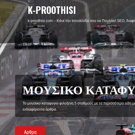
K-PROOTHISI
k-proothisi.com – Κάνε την Ιστοσελίδα σου να Πουλάει! SEO, διαφη
ΦΙΛΟΜΑΘΕΙΑ
Η Φιλομάθεια φιλοξενή άρθρα κοινωνικού και ψυχολογικού χαρακτήρ
philomathiaplus