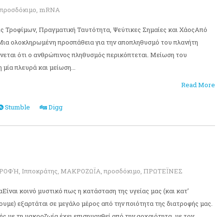
προσδόκιμο
,
mRNA
ς Τροφίμων, Πραγματική Ταυτότητα, Ψεύτικες Σημαίες και ΧάοςΑπό
Μια ολοκληρωμένη προσπάθεια για την αποπληθυσμό του πλανήτη
αίνεται ότι ο ανθρώπινος πληθυσμός περικόπτεται. Μείωση του
μία πλευρά και μείωση...
Read More
Stumble
Digg
ΤΡΟΦΉ
,
Ιπποκράτης
,
ΜΑΚΡΟΖΩΪΑ
,
προσδόκιμο
,
ΠΡΩΤΕΪΝΕΣ
ίναι κοινό μυστικό πως η κατάσταση της υγείας μας (και κατ’
ουμε) εξαρτάται σε μεγάλο μέρος από την ποιότητα της διατροφής μας.
ς με τη μακροζωία έχει επισημανθεί από την αρχαιότητα, με τον