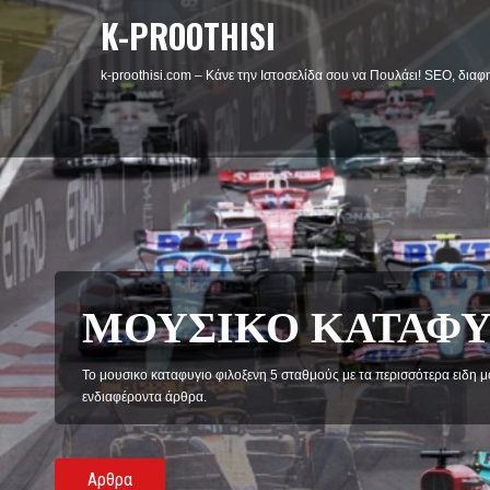
K-PROOTHISI
k-proothisi.com – Κάνε την Ιστοσελίδα σου να Πουλάει! SEO, διαφη
ΦΙΛΟΜΑΘΕΙΑ
Η Φιλομάθεια φιλοξενή άρθρα κοινωνικού και ψυχολογικού χαρακτήρ
philomathiaplus