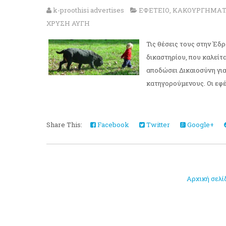
k-proothisi advertises
ΕΦΕΤΕΙΟ
,
ΚΑΚΟΥΡΓΗΜΑΤ
ΧΡΥΣΗ ΑΥΓΗ
Τις θέσεις τους στην Έδ
δικαστηρίου, που καλείτα
αποδώσει Δικαιοσύνη για
κατηγορούμενους. Οι εφέτ
Share This:
Facebook
Twitter
Google+
Αρχική σελί