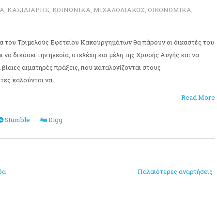
Α
,
ΚΑΣΙΔΙΑΡΗΣ
,
ΚΟΙΝΩΝΙΚΑ
,
ΜΙΧΑΛΟΛΙΑΚΟΣ
,
ΟΙΚΟΝΟΜΙΚΑ
,
ρα του Τριμελούς Εφετείου Κακουργημάτων θα πάρουν οι δικαστές του
ι να δικάσει την ηγεσία, στελέχη και μέλη της Χρυσής Αυγής και να
 βίαιες αιματηρές πράξεις, που καταλογίζονται στους
ες καλούνται να...
Read More
Stumble
Digg
δα
Παλαιότερες αναρτήσεις