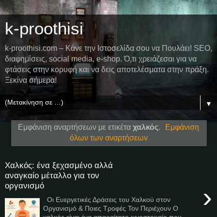
k-proothisi
k-proothisi.com – Κάνε την Ιστοσελίδα σου να Πουλάει! SEO,
διαφημίσεις, social media, e-shop. Ό,τι χρειάζεσαι για να
φτάσεις στην κορυφή και να δεις αποτελέσματα στην πράξη.
Ξεκίνα σήμερα!
▼
Εμφάνιση αναρτήσεων με ετικέτα
χαλκός
.
Εμφάνιση
όλων των αναρτήσεων
Χαλκός: ένα ξεχασμένο αλλά
αναγκαίο μέταλλο για τον
οργανισμό
›
Οι Ευεργετικές Δράσεις του Χαλκού στον
Οργανισμό & Ποιες Τροφές Τον Περιέχουν Ο
χαλκός είναι ένα απαραίτητο ιχνοστοιχείο που