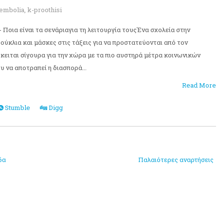
embolia
,
k-proothisi
 Ποια είναι τα σενάριαγια τη λειτουργία τουςΈνα σχολεία στην
ούκλια και μάσκες στις τάξεις για να προστατεύονται από τον
ειται σίγουρα για την χώρα με τα πιο αυστηρά μέτρα κοινωνικών
 να αποτραπεί η διασπορά...
Read More
Stumble
Digg
δα
Παλαιότερες αναρτήσεις