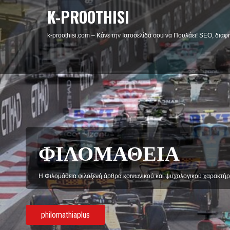
K-PROOTHISI
k-proothisi.com – Κάνε την Ιστοσελίδα σου να Πουλάει! SEO, διαφη
ΦΙΛΟΜΑΘΕΙΑ
Η Φιλομάθεια φιλοξενή άρθρα κοινωνικού και ψυχολογικού χαρακτήρ
philomathiaplus