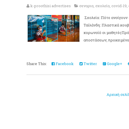
k-proothisi advertises
σεναρια
,
σχολεία
,
covid-19
,
Σχολεία: Πότε ανοίγουν -
Ταϊλάνδη: Πλαστικά κουβ
κορωνοϊό οι μαθητέςΠρόκ
αποστάσεων, προκειμένου
Share This:
Facebook
Twitter
Google+
Αρχική σελί