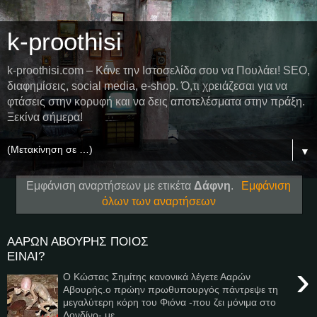
k-proothisi
k-proothisi.com – Κάνε την Ιστοσελίδα σου να Πουλάει! SEO,
διαφημίσεις, social media, e-shop. Ό,τι χρειάζεσαι για να
φτάσεις στην κορυφή και να δεις αποτελέσματα στην πράξη.
Ξεκίνα σήμερα!
▼
Εμφάνιση αναρτήσεων με ετικέτα
Δάφνη
.
Εμφάνιση
όλων των αναρτήσεων
ΑΑΡΩΝ ΑΒΟΥΡΗΣ ΠΟΙΟΣ
ΕΙΝΑΙ?
›
Ο Κώστας Σημίτης κανονικά λέγετε Ααρών
Αβουρής.ο πρώην πρωθυπουργός πάντρεψε τη
μεγαλύτερη κόρη του Φιόνα -που ζει μόνιμα στο
Λονδίνο- με ...