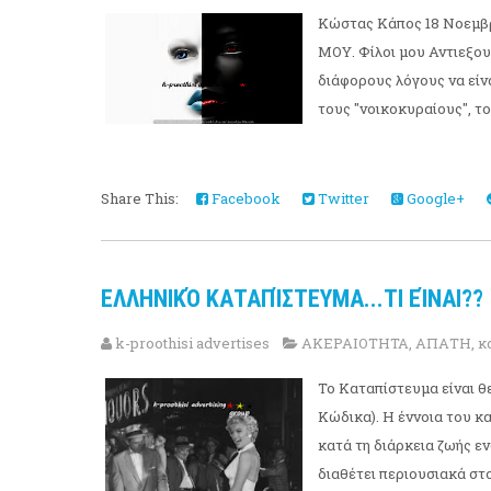
Κώστας Κάπος 18 Νοε
ΜΟΥ. Φίλοι μου Αντιεξουσ
διάφορους λόγους να είν
τους "νοικοκυραίους", του
Share This:
Facebook
Twitter
Google+
ΕΛΛΗΝΙΚΌ ΚΑΤΑΠΊΣΤΕΥΜΑ...ΤΙ ΕΊΝΑΙ??
k-proothisi advertises
ΑΚΕΡΑΙΟΤΗΤΑ
,
ΑΠΑΤΗ
,
κ
Το Καταπίστευμα είναι θ
Κώδικα). Η έννοια του κ
κατά τη διάρκεια ζωής εν
διαθέτει περιουσιακά στοι