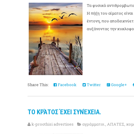
Τα φυσικά αντιθρομβωτικά
Η πήξη του αίματος είναι
έντονη, που αποδεικνύετ
αυξάνοντας την κυκλοφορ
Share This:
Facebook
Twitter
Google+
ΤΟ ΚΡΆΤΟΣ ΈΧΕΙ ΣΥΝΈΧΕΙΑ.
k-proothisi advertises
αγράμματοι.
,
ΑΠΑΤΕΣ
,
κομ