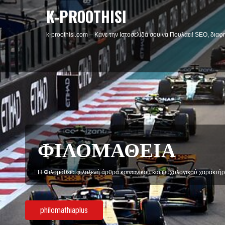
K-PROOTHISI
k-proothisi.com – Κάνε την Ιστοσελίδα σου να Πουλάει! SEO, διαφη
ΦΙΛΟΜΑΘΕΙΑ
Η Φιλομάθεια φιλοξενή άρθρα κοινωνικού και ψυχολογικού χαρακτήρ
philomathiaplus