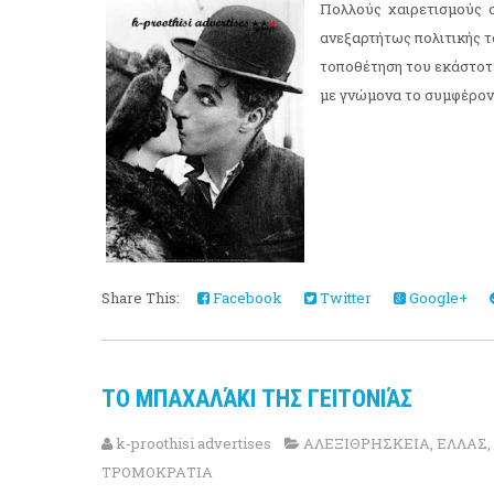
Πολλούς χαιρετισμούς σ
ανεξαρτήτως πολιτικής τ
τοποθέτηση του εκάστοτ
με γνώμονα το συμφέρον.
Share This:
Facebook
Twitter
Google+
TO ΜΠΑΧΑΛΆΚΙ ΤΗΣ ΓΕΙΤΟΝΙΆΣ
k-proothisi advertises
ΑΛΕΞΙΘΡΗΣΚΕΙΑ
,
ΕΛΛΑΣ
,
ΤΡΟΜΟΚΡΑΤΙΑ