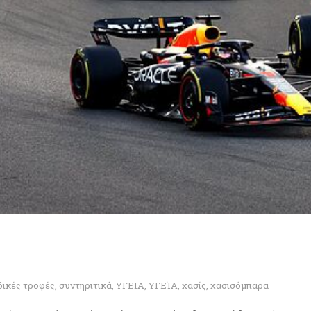
δικές τροφές
,
συντηριτικά
,
ΥΓΕΙΑ
,
ΥΓΕΊΑ
,
χασίς
,
χασισόμπαρα