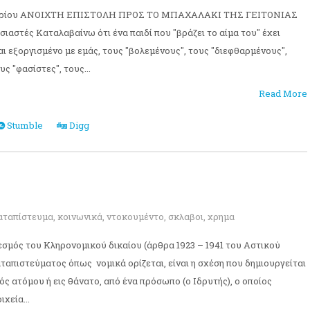
μβρίου ΑΝΟΙΧΤΗ ΕΠΙΣΤΟΛΗ ΠΡΟΣ ΤΟ ΜΠΑΧΑΛΑΚΙ ΤΗΣ ΓΕΙΤΟΝΙΑΣ
ιαστές Καταλαβαίνω ότι ένα παιδί που "βράζει το αίμα του" έχει
αι εξοργισμένο με εμάς, τους "βολεμένους", τους "διεφθαρμένους",
ς "φασίστες", τους...
Read More
Stumble
Digg
αταπίστευμα
,
κοινωνικά
,
ντοκουμέντο
,
σκλαβοι
,
χρημα
εσμός του Κληρονομικού δικαίου (άρθρα 1923 – 1941 του Αστικού
αταπιστεύματος όπως νομικά ορίζεται, είναι η σχέση που δημιουργείται
ός ατόμου ή εις θάνατο, από ένα πρόσωπο (ο Ιδρυτής), ο οποίος
χεία...