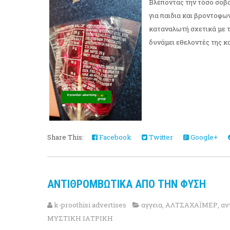
Βλέποντας την τόσο σοβ
για παιδια και βροντοφων
καταναλωτή σχετικά με τ
δυνάμει εθελοντές της κα
Share This:
Facebook
Twitter
Google+
ΑΝΤΙΘΡΟΜΒΩΤΙΚΑ ΑΠΟ ΤΗΝ ΦΥΣΗ
k-proothisi advertises
αγγεια
,
ΑΛΤΣΑΧΑΪΜΕΡ
,
αν
ΜΥΣΤΙΚΗ ΙΑΤΡΙΚΗ