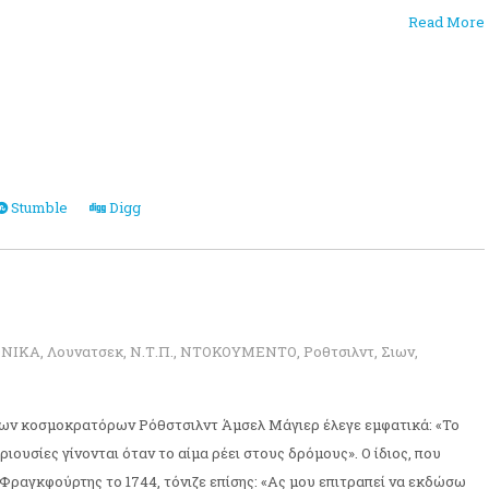
Read More
Stumble
Digg
ΩΝΙΚΑ
,
Λουνατσεκ
,
Ν.Τ.Π.
,
ΝΤΟΚΟΥΜΕΝΤΟ
,
Ροθτσιλντ
,
Σιων
,
των κοσμοκρατόρων Ρόθστσιλντ Άμσελ Μάγιερ έλεγε εμφατικά: «Το
ριουσίες γίνονται όταν το αίμα ρέει στους δρόμους». Ο ίδιος, που
 Φραγκφούρτης το 1744, τόνιζε επίσης: «Ας μου επιτραπεί να εκδώσω