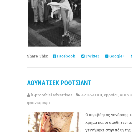
Share This:
Facebook
Twitter
Google+
ΛΟΥΝΑΤΣΕΚ ΡΟΘΤΣΙΛΝΤ
k-proothisi advertises
ΑΛΟΔΑΠΟΙ
,
εβραίοι
,
ΚΟΙΝ
φρανκφουρτ
Ο περιβόητος γενάρχης 
χρήμα και οι αμύθητες πε
γεννήθηκε στην πόλη της