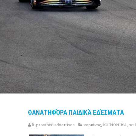
ΘΑΝΑΤΗΦΌΡΑ ΠΑΙΔΙΚΆ ΕΔΈΣΜΑΤΑ
k-proothisi advertises
καρκίνος
,
ΚΟΙΝΩΝΙΚΑ
,
παι