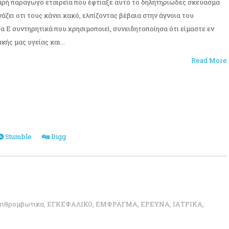
αρή παραγωγό εταιρεία που έφτιαξε αυτό το δηλητηριώδες σκεύασμα
άζει οτι τους κάνει κακό, ελπίζοντας βέβαια στην άγνοια του
α Ε συντηρητικά που χρησιμοποιεί, συνειδητοποίησα ότι είμαστε εν
κής μας υγείας και...
Read More
Stumble
Digg
τιθρομβωτικα
,
ΕΓΚΕΦΑΛΙΚΟ
,
ΕΜΦΡΑΓΜΑ
,
ΕΡΕΥΝΑ
,
ΙΑΤΡΙΚΑ
,