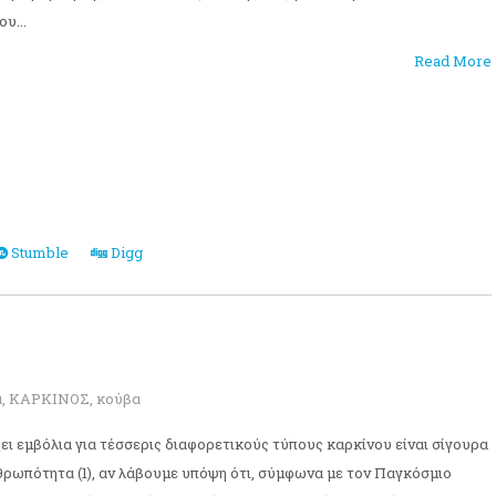
υ...
Read More
Stumble
Digg
ά
,
ΚΑΡΚΙΝΟΣ
,
κούβα
ει εμβόλια για τέσσερις διαφορετικούς τύπους καρκίνου είναι σίγουρα
Ανθρωπότητα (1), αν λάβουμε υπόψη ότι, σύμφωνα με τον Παγκόσμιο