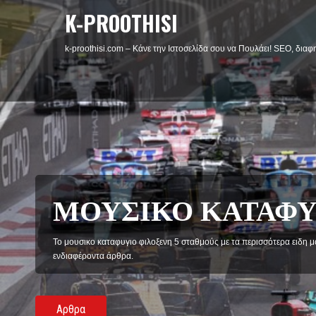
K-PROOTHISI
k-proothisi.com – Κάνε την Ιστοσελίδα σου να Πουλάει! SEO, διαφη
ΦΙΛΟΜΑΘΕΙΑ
Η Φιλομάθεια φιλοξενή άρθρα κοινωνικού και ψυχολογικού χαρακτήρ
philomathiaplus