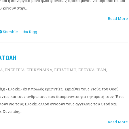
και η διενέργεια μόνο ηλεκτρονικών, προκειμένου να περιοριστεί και
υ κάνουν στην...
Read More
Stumble
Digg
ΝΑΤΟΛΗ
ΙΑ
,
ΕΝΕΡΓΕΙΑ
,
ΕΠΙΚΥΝΔΙΝΑ
,
ΕΠΙΣΤΗΜΗ
,
ΕΡΕΥΝΑ
,
ΙΡΑΝ
,
ξη «Ελοχίμ» έχει πολλές ερμηνείες. Σημαίνει τους Υιούς του Θεού,
οντες και τους ανθρώπους που διακρίνονται για την αρετή τους. Έτσι
ιλούν για τους Ελοχίμ αλλού εννοούν τους αγγέλους του Θεού και
. Συνεπώς,...
Read More