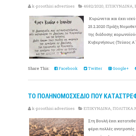
k-proothisi advertises
4682/2020
,
ΕΠΙΚΥΝΔΙΝΑ
,
Κυρώνεται και έχει ισχύ
25.2.2020 Πράξη Νομοθε
της διάδοσης κορωνοϊού»
Κυβερνήσεως (Τεύχος Α΄) 
Share This:
Facebook
Twitter
Google+
ΤΟ ΠΟΛΗΝΟΜΟΣΧΕΔΙΟ ΠΟΥ ΚΑΤΑΣΤΡΕΦ
k-proothisi advertises
ΕΠΙΚΥΝΔΙΝΑ
,
ΠΟΛΙΤΙΚΑ
Στη Βουλή έχει κατατεθε
φέρει πολλές ανατροπές.