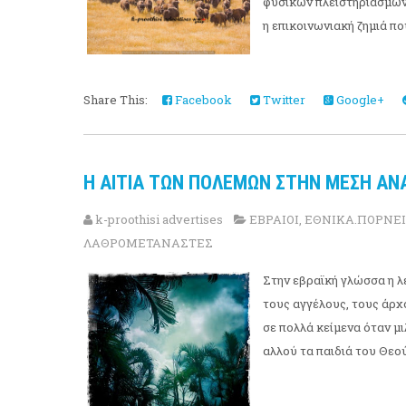
φυσικών πλειστηριασμών 
η επικοινωνιακή ζημιά πο
Share This:
Facebook
Twitter
Google+
Η ΑΙΤΙΑ ΤΩΝ ΠΟΛΕΜΩΝ ΣΤΗΝ ΜΕΣΗ Α
k-proothisi advertises
ΕΒΡΑΙΟΙ
,
ΕΘΝΙΚΑ.ΠΟΡΝΕ
ΛΑΘΡΟΜΕΤΑΝΑΣΤΕΣ
Στην εβραϊκή γλώσσα η λέ
τους αγγέλους, τους άρχ
σε πολλά κείμενα όταν μ
αλλού τα παιδιά του Θεού