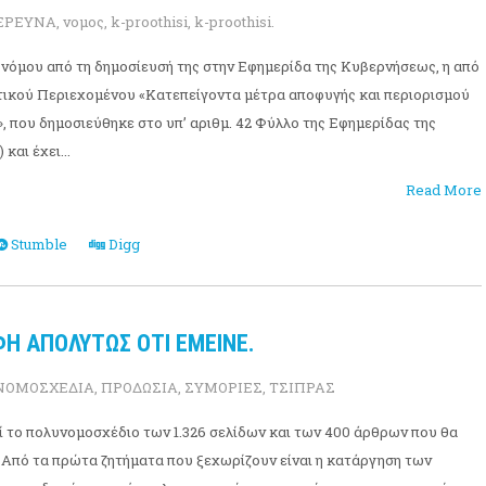
ΕΡΕΥΝΑ
,
νομος
,
k-proothisi
,
k-proothisi.
 νόμου από τη δημοσίευσή της στην Εφημερίδα της Κυβερνήσεως, η από
τικού Περιεχομένου «Κατεπείγοντα μέτρα αποφυγής και περιορισμού
, που δημοσιεύθηκε στο υπ’ αριθμ. 42 Φύλλο της Εφημερίδας της
και έχει...
Read More
Stumble
Digg
Η ΑΠΟΛΥΤΩΣ ΟΤΙ ΕΜΕΙΝΕ.
.ΝΟΜΟΣΧΕΔΙΑ
,
ΠΡΟΔΩΣΙΑ
,
ΣΥΜΟΡΙΕΣ
,
ΤΣΙΠΡΑΣ
ί το πολυνομοσχέδιο των 1.326 σελίδων και των 400 άρθρων που θα
 Από τα πρώτα ζητήματα που ξεχωρίζουν είναι η κατάργηση των