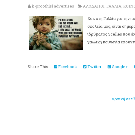
k-proothisi advertises
ΑΛΟΔΑΠΟΙ
,
ΓΑΛΛΙΑ
,
ΚΟΙΝ
Σοκ στη Γαλλία για την π
σχολεία μας, είναι σήμερ
ιδρύματος Scelles που έχ
γαλλική κοινωνία έχουν π
Share This:
Facebook
Twitter
Google+
Αρχική σελί