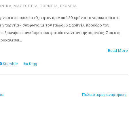
ΩΝΙΚΑ
,
ΜΑΣΤΩΠΕΙΑ
,
ΠΟΡΝΕΙΑ
,
ΣΧΟΛΕΙΑ
ορνεία στα σχολεία «Ο,τι ήταν πριν από 30 χρόνια τα ναρκωτικά στα
α η πορνεία», σύμφωνα με τον Γάλλο Ιβ Σαρπνέλ, πρόεδρο του
ει ξεκινήσει παγκόσμια εκστρατεία εναντίον της πορνείας. Σοκ στη
ροκαλέσει...
Read More
Stumble
Digg
δα
Παλαιότερες αναρτήσεις