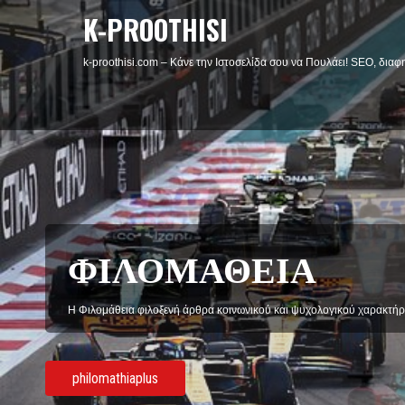
K-PROOTHISI
k-proothisi.com – Κάνε την Ιστοσελίδα σου να Πουλάει! SEO, διαφη
ΦΙΛΟΜΑΘΕΙΑ
Η Φιλομάθεια φιλοξενή άρθρα κοινωνικού και ψυχολογικού χαρακτήρ
philomathiaplus