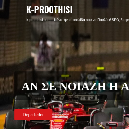
K-PROOTHISI
k-proothisi.com – Κάνε την Ιστοσελίδα σου να Πουλάει! SEO, διαφη
ΜΟΥΣΙΚΟ ΚΑΤΑΦΥ
Το μουσικο καταφυγιο φιλοξενη 5 σταθμούς με τα περισσότερα ειδη 
ενδιαφέροντα άρθρα.
Aρθρα