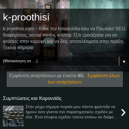
k-proothisi
k-proothisi.com – Κάνε την Ιστοσελίδα σου να Πουλάει! SEO,
διαφημίσεις, social media, e-shop. Ό,τι χρειάζεσαι για να
φτάσεις στην κορυφή και να δεις αποτελέσματα στην πράξη.
Ξεκίνα σήμερα!
▼
Εμφάνιση αναρτήσεων με ετικέτα
4G
.
Εμφάνιση όλων
των αναρτήσεων
Συμπτώσεις και Κορονοϊός
›
Στήν μέχρι σήμερα πορεία μου πάντα φρόντιζα να
ήμουν όσο γίνεται πιό παρατηρητικός σχεδόν με
όλα. Έτσι έπεφτα σχεδόν πάντα επάνω σε διάφο...