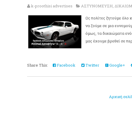
k-proothisi advertises
ΑΣΤΥΝΟΜΕΥΣΗ
,
ΔΙΚΑΙΩ
Ως πολίτες ζητούμε όλο 
να ζούμε σε μια ευνομού
όμως, τα δικαιώματα ενός
μας έχουμε βρεθεί σε περ
Share This:
Facebook
Twitter
Google+
Αρχική σελί