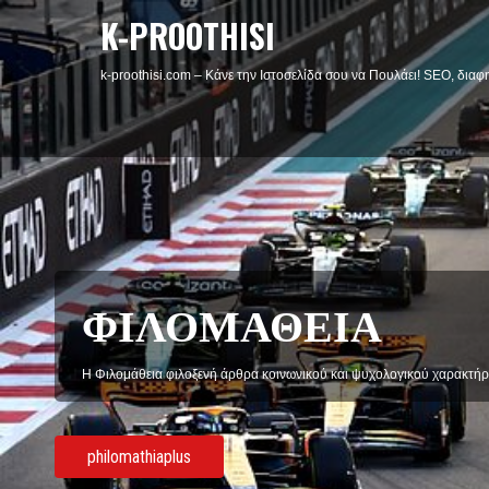
K-PROOTHISI
k-proothisi.com – Κάνε την Ιστοσελίδα σου να Πουλάει! SEO, διαφη
ΦΙΛΟΜΑΘΕΙΑ
Η Φιλομάθεια φιλοξενή άρθρα κοινωνικού και ψυχολογικού χαρακτήρ
philomathiaplus