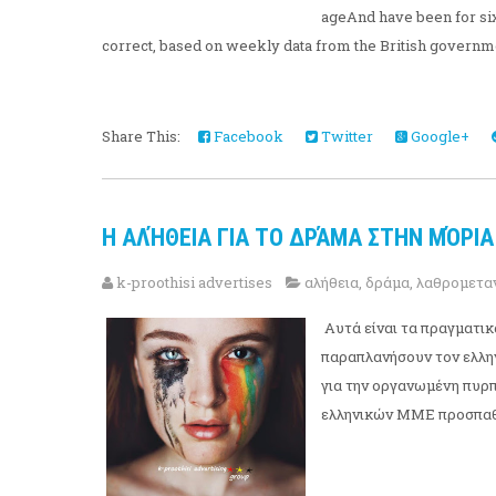
ageAnd have been for six
correct, based on weekly data from the British govern
Share This:
Facebook
Twitter
Google+
Η ΑΛΉΘΕΙΑ ΓΙΑ ΤΟ ΔΡΆΜΑ ΣΤΗΝ ΜΌΡΙ
k-proothisi advertises
αλήθεια
,
δράμα
,
λαθρομετα
Αυτά είναι τα πραγματικ
παραπλανήσουν τον ελληνι
για την οργανωμένη πυρ
ελληνικών ΜΜΕ προσπαθε