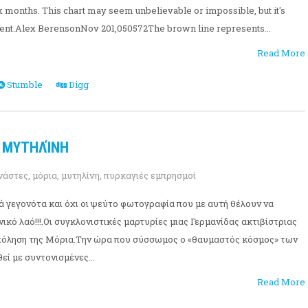
 months. This chart may seem unbelievable or impossible, but it's
ment.Alex BerensonNov 201,050572The brown line represents...
Read More
Stumble
Digg
Α ΜΥΤΗΛΊΝΗ
νάστες
,
μόρια
,
μυτηλίνη
,
πυρκαγιές εμπρησμοί
ά γεγονότα και όχι οι ψεύτο φωτογραφία που με αυτή θέλουν να
κό λαό!!!.Οι συγκλονιστικές μαρτυρίες μιας Γερμανίδας ακτιβίστριας
πόληση της Μόρια.Την ώρα που σύσσωμος ο «θαυμαστός κόσμος» των
ί με συντονισμένες...
Read More