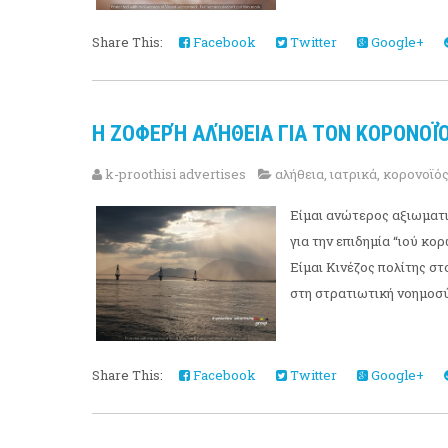
Share This:
Facebook
Twitter
Google+
Η ΖΟΦΕΡΉ ΑΛΉΘΕΙΑ ΓΙΑ ΤΟΝ ΚΟΡΟΝΟΪ
k-proothisi advertises
αλήθεια
,
ιατρικά
,
κορονοϊό
Είμαι ανώτερος αξιωματι
για την επιδημία “ιού κο
Είμαι Κινέζος πολίτης σ
στη στρατιωτική νοημοσύν
Share This:
Facebook
Twitter
Google+