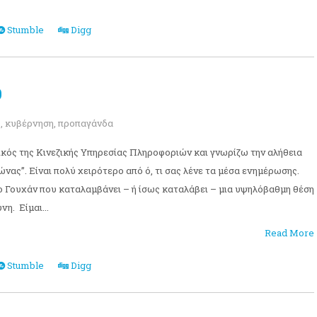
Stumble
Digg
Ό
ς
,
κυβέρνηση
,
προπαγάνδα
κός της Κινεζικής Υπηρεσίας Πληροφοριών και γνωρίζω την αλήθεια
ρώνας”. Είναι πολύ χειρότερο από ό, τι σας λένε τα μέσα ενημέρωσης.
το Γουχάν που καταλαμβάνει – ή ίσως καταλάβει – μια υψηλόβαθμη θέση
η. Είμαι...
Read More
Stumble
Digg