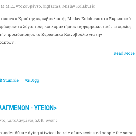
,
Μ.Μ.Ε.
,
ντοκουμέντο
,
bigfarma
,
Mislav Kolakusic
ία έκανε ο Κροάτης ευρωβουλευτής Mislav Kolakusic στο Ευρωπαϊκό
«μάσησε» τα λόγια τους και χαρακτήρισε τις φαρμακευτικές εταιρείες
ής προειδοποίησε το Ευρωπαϊκό Κοινοβούλιο για την
τακτων...
Read More
Stumble
Digg
ΑΓΜΕΝΩΝ - ΥΓΕΙΏΝ>
ντο
,
μεταλαγμένοι
,
ΣΟΚ
,
υγειής
s under 60 are dying at twice the rate of unvaccinated people the same