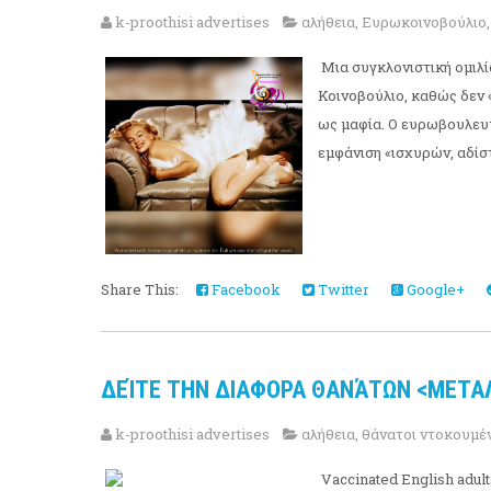
k-proothisi advertises
αλήθεια
,
Ευρωκοινοβούλιο
Μια συγκλονιστική ομιλ
Κοινοβούλιο, καθώς δεν 
ως μαφία. Ο ευρωβουλευτ
εμφάνιση «ισχυρών, αδίσ
Share This:
Facebook
Twitter
Google+
ΔΕΊΤΕ ΤΗΝ ΔΙΑΦΟΡΑ ΘΑΝΆΤΩΝ <ΜΕΤΑΛ
k-proothisi advertises
αλήθεια
,
θάνατοι ντοκουμέ
Vaccinated English adult