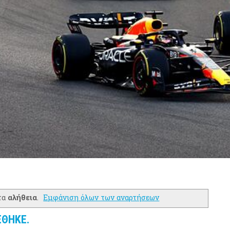
τα
αλήθεια
.
Εμφάνιση όλων των αναρτήσεων
ΈΘΗΚΕ.