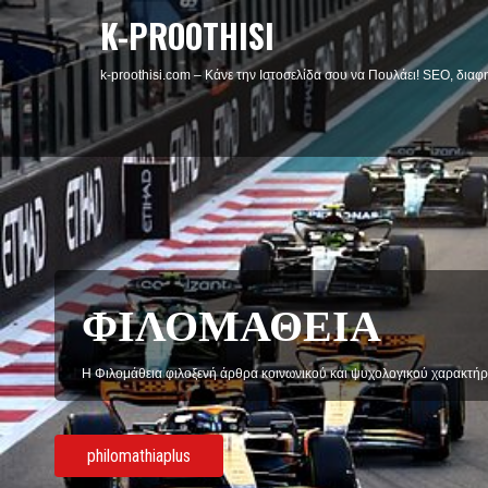
K-PROOTHISI
k-proothisi.com – Κάνε την Ιστοσελίδα σου να Πουλάει! SEO, διαφη
ΦΙΛΟΜΑΘΕΙΑ
Η Φιλομάθεια φιλοξενή άρθρα κοινωνικού και ψυχολογικού χαρακτήρ
philomathiaplus