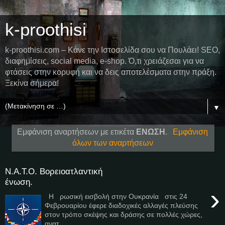
k-proothisi
k-proothisi.com – Κάνε την Ιστοσελίδα σου να Πουλάει! SEO,
διαφημίσεις, social media, e-shop. Ό,τι χρειάζεσαι για να
φτάσεις στην κορυφή και να δεις αποτελέσματα στην πράξη.
Ξεκίνα σήμερα!
▼
Εμφάνιση αναρτήσεων με ετικέτα
ΕΝΩΣΗ
.
Εμφάνιση
όλων των αναρτήσεων
Ν.Α.Τ.Ο. Βορειοατλαντική
ένωση.
›
Η ρωσική εισβολή στην Ουκρανία στις 24
Φεβρουαρίου έφερε διαδοχικές αλλαγές πλεύσης
στον τρόπο σκέψης και δράσης σε πολλές χώρες,
ανατ...