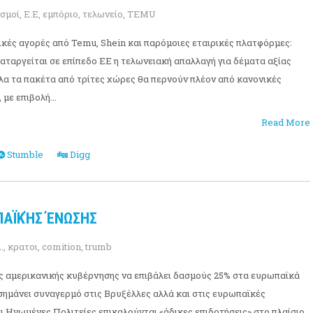
σμοί
,
Ε.Ε
,
εμπόριο
,
τελωνείο
,
TEMU
νικές αγορές από Temu, Shein και παρόμοιες εταιρικές πλατφόρμες:
καταργείται σε επίπεδο ΕΕ η τελωνειακή απαλλαγή για δέματα αξίας
λα τα πακέτα από τρίτες χώρες θα περνούν πλέον από κανονικές
με επιβολή...
Read More
Stumble
Digg
ΠΑΪΚΉΣ ΈΝΩΣΗΣ
.
,
κρατοι
,
comition
,
trumb
 αμερικανικής κυβέρνησης να επιβάλει δασμούς 25% στα ευρωπαϊκά
 σημάνει συναγερμό στις Βρυξέλλες αλλά και στις ευρωπαϊκές
ι Ηνωμένες Πολιτείες επικαλούνται «άδικες επιδοτήσεις» στο πλαίσιο