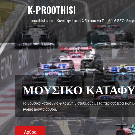
K-PROOTHISI
k-proothisi.com – Κάνε την Ιστοσελίδα σου να Πουλάει! SEO, διαφη
ΦΙΛΟΜΑΘΕΙΑ
Η Φιλομάθεια φιλοξενή άρθρα κοινωνικού και ψυχολογικού χαρακτήρ
philomathiaplus