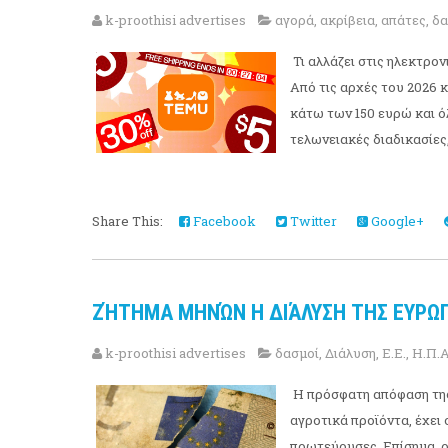
k-proothisi advertises
αγορά
,
ακρίβεια
,
απάτες
,
δα
Τι αλλάζει στις ηλεκτρο
Από τις αρχές του 2026 
κάτω των 150 ευρώ και ό
τελωνειακές διαδικασίες, 
Share This:
Facebook
Twitter
Google+
ΖΉΤΗΜΑ ΜΗΝΏΝ Η ΔΙΆΛΥΣΗ ΤΗΣ ΕΥΡΩ
k-proothisi advertises
δασμοί
,
Διάλυση
,
Ε.Ε.
,
Η.Π.Α
Η πρόσφατη απόφαση της
αγροτικά προϊόντα, έχει
πρωτεύουσες. Επίσημα, ο