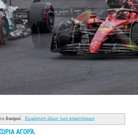
έτα
δασμοί
.
Εμφάνιση όλων των αναρτήσεων
ΏΡΙΑ ΑΓΟΡΆ.