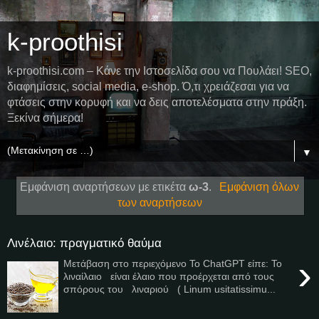
k-proothisi
k-proothisi.com – Κάνε την Ιστοσελίδα σου να Πουλάει! SEO,
διαφημίσεις, social media, e-shop. Ό,τι χρειάζεσαι για να
φτάσεις στην κορυφή και να δεις αποτελέσματα στην πράξη.
Ξεκίνα σήμερα!
▼
Εμφάνιση αναρτήσεων με ετικέτα
ω-3
.
Εμφάνιση όλων
των αναρτήσεων
Λινέλαιο: πραγματικό θαύμα
›
Μετάβαση στο περιεχόμενο Το ChatGPT είπε: Το
λιναίλαιο είναι έλαιο που προέρχεται από τους
σπόρους του λιναριού ( Linum usitatissimu...