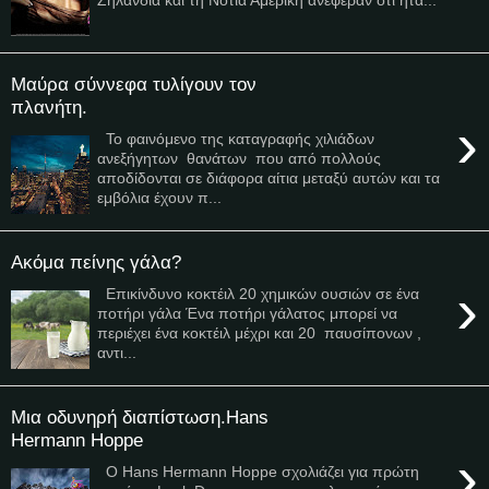
Μαύρα σύννεφα τυλίγουν τον
πλανήτη.
›
Το φαινόμενο της καταγραφής χιλιάδων
ανεξήγητων θανάτων που από πολλούς
αποδίδονται σε διάφορα αίτια μεταξύ αυτών και τα
εμβόλια έχουν π...
Ακόμα πείνης γάλα?
›
Επικίνδυνο κοκτέιλ 20 χημικών ουσιών σε ένα
ποτήρι γάλα Ένα ποτήρι γάλατος μπορεί να
περιέχει ένα κοκτέιλ μέχρι και 20 παυσίπονων ,
αντι...
Μια οδυνηρή διαπίστωση.Hans
Hermann Hoppe
›
Ο Hans Hermann Hoppe σχολιάζει για πρώτη