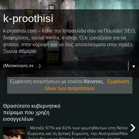
k-proothisi
k-proothisi.com – Κάνε την Ιστοσελίδα σου να Πουλάει! SEO,
διαφημίσεις, social media, e-shop. Ό,τι χρειάζεσαι για να
φτάσεις στην κορυφή και να δεις αποτελέσματα στην πράξη.
Ξεκίνα σήμερα!
▼
Εμφάνιση αναρτήσεων με ετικέτα
θάνατος
.
Εμφάνιση
όλων των αναρτήσεων
Θρασύτατο κυβερνητικό
πείραμα που χρηζη
εισαγγελέων
›
Μεταξύ 57% και 61% των ερωτηθέντων στη Νότια
Ευρώπη και τη Δυτική Ευρώπη, την Αυστραλία/Νέα
Ζηλανδία και τη Νότια Αμερική ανέφεραν ότι ήτα...