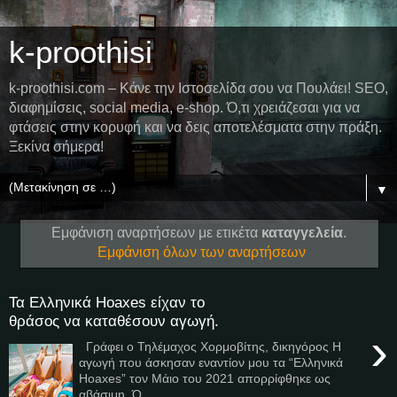
k-proothisi
k-proothisi.com – Κάνε την Ιστοσελίδα σου να Πουλάει! SEO,
διαφημίσεις, social media, e-shop. Ό,τι χρειάζεσαι για να
φτάσεις στην κορυφή και να δεις αποτελέσματα στην πράξη.
Ξεκίνα σήμερα!
▼
Εμφάνιση αναρτήσεων με ετικέτα
καταγγελεία
.
Εμφάνιση όλων των αναρτήσεων
Τα Ελληνικά Hoaxes είχαν το
θράσος να καταθέσουν αγωγή.
›
Γράφει ο Τηλέμαχος Χορμοβίτης, δικηγόρος H
αγωγή που άσκησαν εναντίον μου τα “Eλληνικά
Hoaxes” τον Μάιο του 2021 απορρίφθηκε ως
αβάσιμη. Ό...