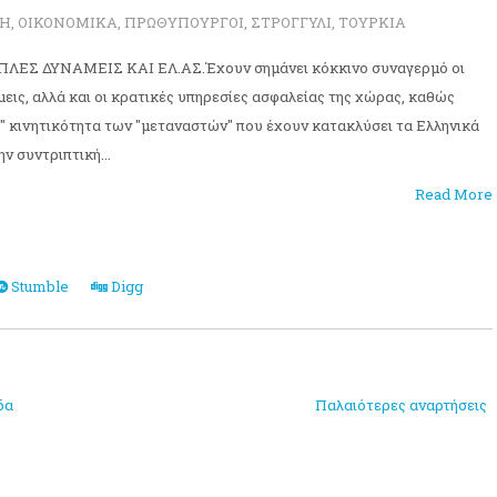
ΤΗ
,
ΟΙΚΟΝΟΜΙΚΑ
,
ΠΡΩΘΥΠΟΥΡΓΟΙ
,
ΣΤΡΟΓΓΥΛΙ
,
ΤΟΥΡΚΙΑ
Σ ΔΥΝΑΜΕΙΣ ΚΑΙ ΕΛ.ΑΣ.Έχουν σημάνει κόκκινο συναγερμό οι
εις, αλλά και οι κρατικές υπηρεσίες ασφαλείας της χώρας, καθώς
η" κινητικότητα των "μεταναστών" που έχουν κατακλύσει τα Ελληνικά
ν συντριπτική...
Read More
Stumble
Digg
δα
Παλαιότερες αναρτήσεις