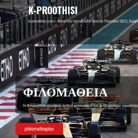
K-PROOTHISI
k-proothisi.com – Κάνε την Ιστοσελίδα σου να Πουλάει! SEO, διαφη
ΦΙΛΟΜΑΘΕΙΑ
Η Φιλομάθεια φιλοξενή άρθρα κοινωνικού και ψυχολογικού χαρακτήρ
philomathiaplus