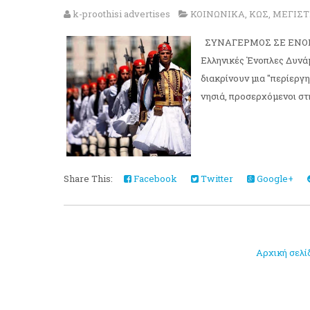
k-proothisi advertises
ΚΟΙΝΩΝΙΚΑ
,
ΚΩΣ
,
ΜΕΓΙΣ
ΣΥΝΑΓΕΡΜΟΣ ΣΕ ΕΝΟΠΛΕ
Ελληνικές Ένοπλες Δυνάμ
διακρίνουν μια "περίεργ
νησιά, προσερχόμενοι στη
Share This:
Facebook
Twitter
Google+
Αρχική σελί