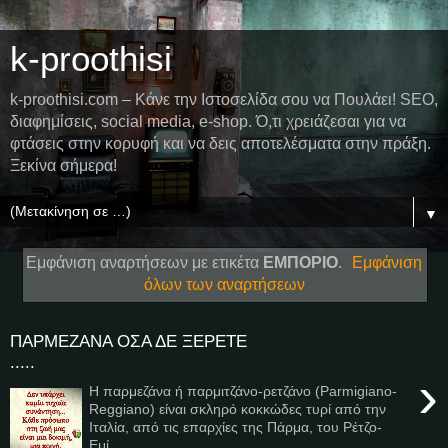
k-proothisi
k-proothisi.com – Κάνε την Ιστοσελίδα σου να Πουλάει! SEO,
διαφημίσεις, social media, e-shop. Ό,τι χρειάζεσαι για να
φτάσεις στην κορυφή και να δεις αποτελέσματα στην πράξη.
Ξεκίνα σήμερα!
▼
Εμφάνιση αναρτήσεων με ετικέτα
ΕΜΠΟΡΙΟ
.
Εμφάνιση
όλων των αναρτήσεων
ΠΑΡΜΕΖΑΝΑ ΟΣΑ ΔΕ ΞΕΡΕΤΕ
.....
›
Η παρμεζάνα ή παρμιτζάνο-ρετζάνο (Parmigiano-
Reggiano) είναι σκληρό κοκκώδες τυρί από την
Ιταλία, από τις επαρχίες της Πάρμα, του Ρέτζο-
Εμί...