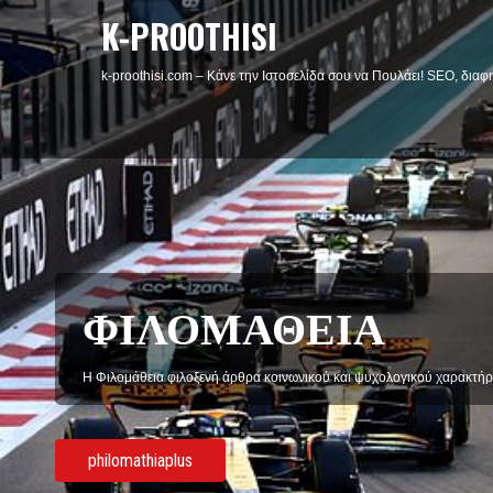
K-PROOTHISI
k-proothisi.com – Κάνε την Ιστοσελίδα σου να Πουλάει! SEO, διαφη
ΦΙΛΟΜΑΘΕΙΑ
Η Φιλομάθεια φιλοξενή άρθρα κοινωνικού και ψυχολογικού χαρακτήρ
philomathiaplus