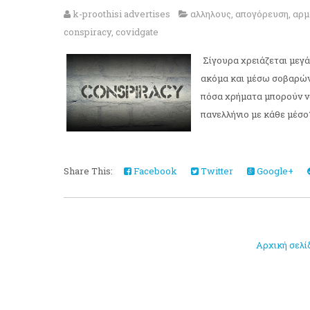
k-proothisi advertises
αλληλους
,
απογόρευση
,
αρμ
conspiracy
,
covidgate
Σίγουρα χρειάζεται μεγά
ακόμα και μέσω σοβαρών 
πόσα χρήματα μπορούν να
πανελλήνιο με κάθε μέσο?
Share This:
Facebook
Twitter
Google+
Αρχική σελί