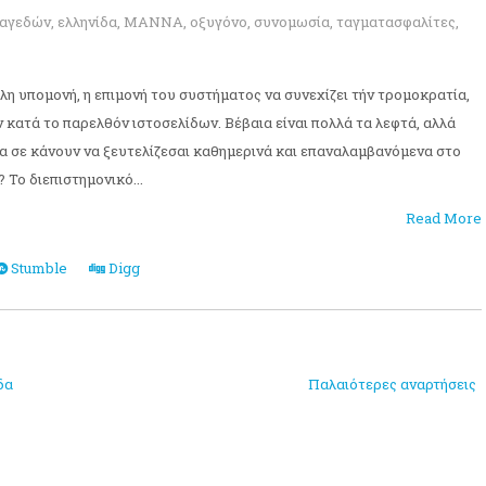
αγεδών
,
ελληνίδα
,
ΜΑΝΝΑ
,
οξυγόνο
,
συνομωσία
,
ταγματασφαλίτες
,
λη υπομονή, η επιμονή του συστήματος να συνεχίζει τήν τρομοκρατία,
κατά το παρελθόν ιστοσελίδων. Βέβαια είναι πολλά τα λεφτά, αλλά
 σε κάνουν να ξευτελίζεσαι καθημερινά και επαναλαμβανόμενα στο
 Το διεπιστημονικό...
Read More
Stumble
Digg
δα
Παλαιότερες αναρτήσεις