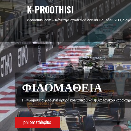
K-PROOTHISI
k-proothisi.com – Κάνε την Ιστοσελίδα σου να Πουλάει! SEO, διαφη
ΦΙΛΟΜΑΘΕΙΑ
Η Φιλομάθεια φιλοξενή άρθρα κοινωνικού και ψυχολογικού χαρακτήρ
philomathiaplus