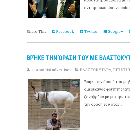
προστάτη, σύμφωνα με το
αντιπροσωπεύουν περίπου
Share This:
Facebook
Twitter
Google+
ΒΡΉΚΕ ΤΗΝ ΌΡΑΣΉ ΤΟΥ ΜΕ ΒΛΑΣΤΟΚΎ
k-proothisi advertises
ΒΛΑΣΤΟΚΥΤΑΡΑ
,
ΕΠΙΣΤ
Βρήκε την όρασή του με β
αμερικανός φοιτητής ιατ
ξαναβρήκε με μια πρωτοπ
την όρασή του όταν...