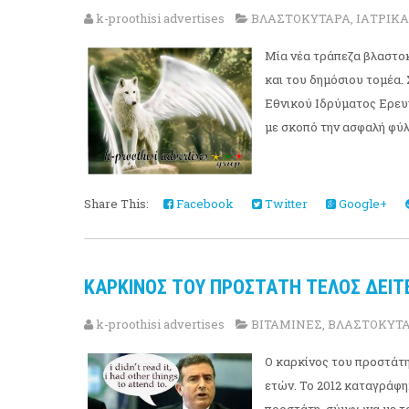
k-proothisi advertises
ΒΛΑΣΤΟΚΥΤΑΡΑ
,
ΙΑΤΡΙΚΑ
Μία νέα τράπεζα βλαστο
και του δημόσιου τομέα.
Εθνικού Ιδρύματος Ερευνώ
με σκοπό την ασφαλή φύ
Share This:
Facebook
Twitter
Google+
ΚΑΡΚΙΝΟΣ ΤΟΥ ΠΡΟΣΤΑΤΗ ΤΕΛΟΣ ΔΕΙΤΕ Π
k-proothisi advertises
ΒΙΤΑΜΙΝΕΣ
,
ΒΛΑΣΤΟΚΥΤ
Ο καρκίνος του προστάτη 
ετών. Το 2012 καταγράφη