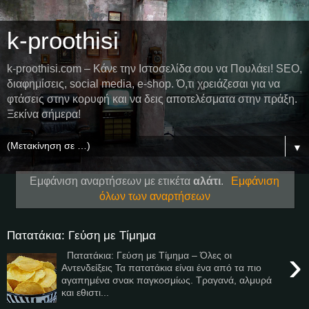
k-proothisi
k-proothisi.com – Κάνε την Ιστοσελίδα σου να Πουλάει! SEO,
διαφημίσεις, social media, e-shop. Ό,τι χρειάζεσαι για να
φτάσεις στην κορυφή και να δεις αποτελέσματα στην πράξη.
Ξεκίνα σήμερα!
▼
Εμφάνιση αναρτήσεων με ετικέτα
αλάτι
.
Εμφάνιση
όλων των αναρτήσεων
Πατατάκια: Γεύση με Τίμημα
›
Πατατάκια: Γεύση με Τίμημα – Όλες οι
Αντενδείξεις Τα πατατάκια είναι ένα από τα πιο
αγαπημένα σνακ παγκοσμίως. Τραγανά, αλμυρά
και εθιστι...