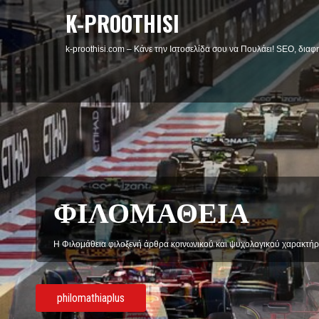
K-PROOTHISI
k-proothisi.com – Κάνε την Ιστοσελίδα σου να Πουλάει! SEO, διαφη
ΑΝ ΣΕ ΝΟΙΑΖΗ Η 
Departeder