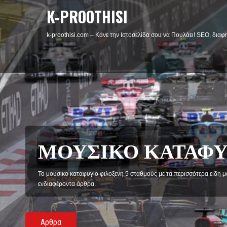
K-PROOTHISI
k-proothisi.com – Κάνε την Ιστοσελίδα σου να Πουλάει! SEO, διαφη
ΦΙΛΟΜΑΘΕΙΑ
Η Φιλομάθεια φιλοξενή άρθρα κοινωνικού και ψυχολογικού χαρακτήρ
philomathiaplus