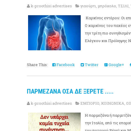
k-proothisi advertises
γιαούρτι
,
μπρόκολο
,
ΤΣΙΛΙ
,
Καρκίνος εντέρου: Οι επ
Ο καρκίνος του παχέος ε
την τρίτη πιο συνηθισμέ
Ελέγχου και Πρόληψης Ν
Share This:
Facebook
Twitter
Google+
ΠΑΡΜΕΖΑΝΑ ΟΣΑ ΔΕ ΞΕΡΕΤΕ .....
k-proothisi advertises
ΕΜΠΟΡΙΟ
,
ΚΟΙΝΩΝΙΚΑ
,
Ο
Η παρμεζάνα ή παρμιτζάν
την Ιταλία, από τις επαρ
του ποταμού Ρένο) και Μ