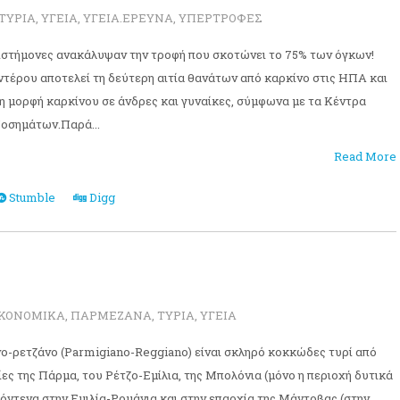
ΤΥΡΙΑ
,
ΥΓΕΙΑ
,
ΥΓΕΙΑ.ΕΡΕΥΝΑ
,
ΥΠΕΡΤΡΟΦΕΣ
ιστήμονες ανακάλυψαν την τροφή που σκοτώνει το 75% των όγκων!
ντέρου αποτελεί τη δεύτερη αιτία θανάτων από καρκίνο στις ΗΠΑ και
νη μορφή καρκίνου σε άνδρες και γυναίκες, σύμφωνα με τα Κέντρα
οσημάτων.Παρά...
Read More
Stumble
Digg
ΙΚΟΝΟΜΙΚΑ
,
ΠΑΡΜΕΖΑΝΑ
,
ΤΥΡΙΑ
,
ΥΓΕΙΑ
ο-ρετζάνο (Parmigiano-Reggiano) είναι σκληρό κοκκώδες τυρί από
χίες της Πάρμα, του Ρέτζο-Εμίλια, της Μπολόνια (μόνο η περιοχή δυτικά
όντενα στην Εμιλία-Ρομάνια και στην επαρχία της Μάντοβας (στην