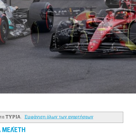
έτα
ΤΥΡΙΑ
.
Εμφάνιση όλων των αναρτήσεων
Α ΜΕΛΈΤΗ