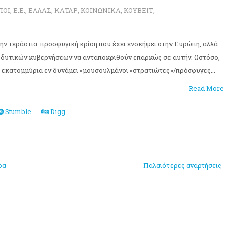
ΠΟΙ
,
Ε.Ε.
,
ΕΛΛΑΣ
,
ΚΑΤΑΡ
,
ΚΟΙΝΩΝΙΚΑ
,
ΚΟΥΒΕΪΤ
,
 την τεράστια προσφυγική κρίση που έχει ενσκήψει στην Ευρώπη, αλλά
ν δυτικών κυβερνήσεων να ανταποκριθούν επαρκώς σε αυτήν. Ωστόσο,
εκατομμύρια εν δυνάμει «μουσουλμάνοι «στρατιώτες»/πρόσφυγες...
Read More
Stumble
Digg
δα
Παλαιότερες αναρτήσεις