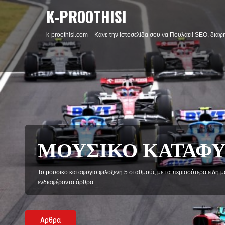
K-PROOTHISI
k-proothisi.com – Κάνε την Ιστοσελίδα σου να Πουλάει! SEO, διαφη
ΜΟΥΣΙΚΟ ΚΑΤΑΦΥ
Το μουσικο καταφυγιο φιλοξενη 5 σταθμούς με τα περισσότερα ειδη 
ενδιαφέροντα άρθρα.
Aρθρα